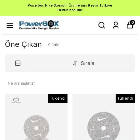
Powerbox Nike Strength Ürünlerinin Resmi Türkiye
Distribütörüdür
0
Öne Çıkan
9
ürün
Sırala
Tükendi
Tükendi