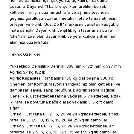
hem de dambıllar için çok yönlü, üç katlı bir saklama
çözümü.
Dayanıklı 11 kalibre çelikten üretilen bu raf,
kettlebell'ler için düz bir üst rafa ve aşınma testinden
geçmiş, gürültüyü azaltan, metalin metale temas etmesini
önleyen ve ikonik "Just Do It" markasını yansıtan kauçuk bir
mata sahiptir.
Dayanıklılık ve şıklık için tasarlanan bu raf,
Nike'ın imzası olan dayanıklılık ve yenilikçilikle antrenman
alanınızı düzenli tutar.
Teknik Özellikler:
Yükseklik x Genişlik x Derinlik: 838 mm x 1321 mm x 597 mm
Ağırlık: 37 kg (82 lb)
Ağırlık Kapasitesi: Raf başına 150 kg (raf başına 330 lb)
Önerilen Raf Konfigürasyonları İhtiyacınız olan kettlebell ve
dambıl rafı sayısı, sahip olduğunuz ağırlık setine bağlıdır.
Genellikle, üst kettlebell rafına yaklaşık 5-7 kettlebell, alttaki
iki rafa ise boyutuna bağlı olarak yaklaşık 3-5 çift dambıl
sığar.
Örnek 1: Üst rafta 8, 12, 16, 20 ve 24 kg'lık kettlebell, alt iki
rafta ise 5, 7,5, 10, 12,5, 15, 20 ve 25 kg'lık dambıllar.
Örnek 2: Üst rafta 8, 12, 16, 20 ve 24 kg'lık kettlebell, alt
raflarda ise 2,5, 5, 7,5, 10, 12,5, 15 ve 17,5 kg'lık dambıllar.