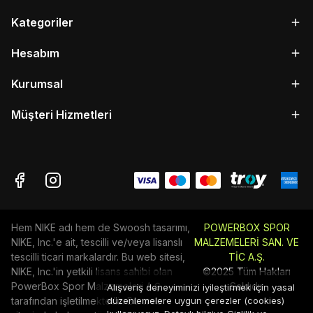
Kategoriler
Hesabım
Kurumsal
Müşteri Hizmetleri
Hem NIKE adı hem de Swoosh tasarımı,
POWERBOX SPOR
NIKE, Inc.'e ait, tescilli ve/veya lisanslı
MALZEMELERİ SAN. VE
tescilli ticari markalardır. Bu web sitesi,
TİC A.Ş.
NIKE, Inc.'in yetkili lisans sahibi olan
©2025 Tüm Hakları
PowerBox Spor Malzemeleri A.Ş
Saklıdır
Alışveriş deneyiminizi iyileştirmek için yasal
tarafından işletilmektedir. Bu web
düzenlemelere uygun çerezler (cookies)