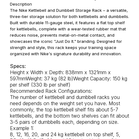
Description
The Nike Kettlebell and Dumbbell Storage Rack – a versatile,
three-tier storage solution for both kettlebells and dumbbells.
Built with durable 11-gauge steel, it features a flat top shelf
for kettlebells, complete with a wear-tested rubber mat that
reduces noise, prevents metal-on-metal contact, and
showcases the iconic "Just Do It." branding. Designed for
strength and style, this rack keeps your training space
organized with Nike's signature durability and innovation.
Specs:
Height x Width x Depth: 838mm x 1321mm x
597mmWeight: 37 kg (82 lb)Weight Capacity: 150 kg
per shelf (330 lb per shelf)
Recommended Rack Configurations:
The number of kettlebell and dumbbell racks you
need depends on the weight set you have. Most
commonly, the top kettlebell shelf fits about 5-7
kettlebells, and the bottom two shelves can fit about
3-5 pairs of dumbbells each, depending on size.
Example 1:
8, 12, 16, 20, and 24 kg kettlebell on top shelf, 5,