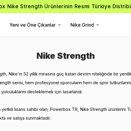
x Nike Strength Ürünlerinin Resmi Türkiye Distrib
Yeni ve Öne Çıkanlar
Nike Grind
Nike Strength
th, Nike'ın 52 yıllık mirasına güç katan devrim niteliğinde bir yenili
ength serisi, hem profesyonel sporcuların hem de spor tutkunların
yolculuklarını desteklemek için tasarlandı.
n yetkili lisans sahibi olan;
Powerbox TR,
Nike Strength ürünlerini 
ta ve satışa sunmaktadır.