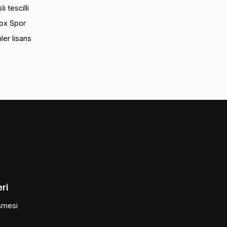
 tescilli
Box Spor
ler lisans
ri
şmesi