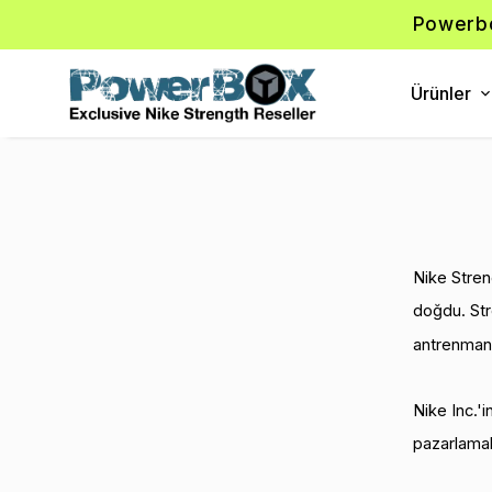
Powerbo
Ürünler
Nike Streng
doğdu. Str
antrenman 
Nike Inc.'i
pazarlamak