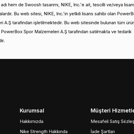
ı hem de Swoosh tasarımı, NIKE, Inc.'e ait, tescilli ve/veya lisanslı
alardır. Bu web sitesi, NIKE, Inc.'in yetkili lisans sahibi olan Power
i A.Ş tarafından işletilmektedir. Bu web sitesinde bulunan tüm ürün
n PowerBox Spor Malzemeleri A.Ş tarafından satılmakta ve tedarik
ir.
Kurumsal
Müşteri Hizmetle
Hakkımızda
Mesafeli Satış Sözle
Nike Strength Hakkında
İade Şartları