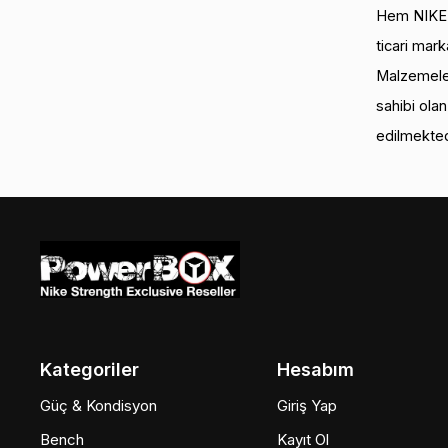
Hem NIKE ad
ticari mark
Malzemeler
sahibi ola
edilmekted
Kategoriler
Hesabım
Güç & Kondisyon
Giriş Yap
Bench
Kayıt Ol