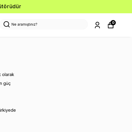
ütörüdür
0
k olarak
ın güç
Türkiyede