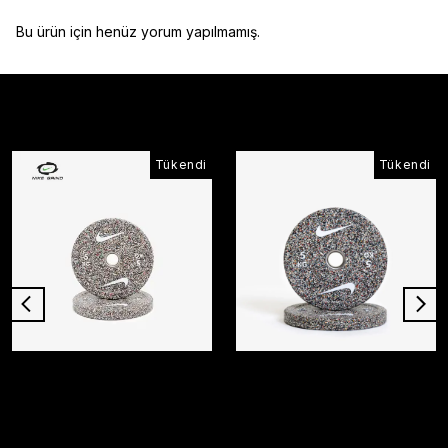
Bu ürün için henüz yorum yapılmamış.
Çok Satanlar
Tükendi
Tükendi
NIKE
NIKE
Nike Grind Bumper Plates - Pixel
Nike Grind Bumper Plates - Blackout
₺ 7,390.00
₺ 7,390.00