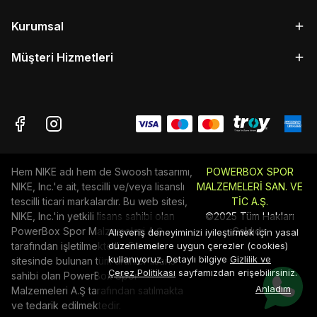
Kurumsal
Müşteri Hizmetleri
Hem NIKE adı hem de Swoosh tasarımı,
POWERBOX SPOR
NIKE, Inc.'e ait, tescilli ve/veya lisanslı
MALZEMELERİ SAN. VE
tescilli ticari markalardır. Bu web sitesi,
TİC A.Ş.
NIKE, Inc.'in yetkili lisans sahibi olan
©2025 Tüm Hakları
PowerBox Spor Malzemeleri A.Ş
Saklıdır
Alışveriş deneyiminizi iyileştirmek için yasal
tarafından işletilmektedir. Bu web
düzenlemelere uygun çerezler (cookies)
kullanıyoruz. Detaylı bilgiye
Gizlilik ve
sitesinde bulunan tüm ürünler lisans
Çerez Politikası
sayfamızdan erişebilirsiniz.
sahibi olan PowerBox Spor
Anladım
Malzemeleri A.Ş tarafından satılmakta
ve tedarik edilmektedir.