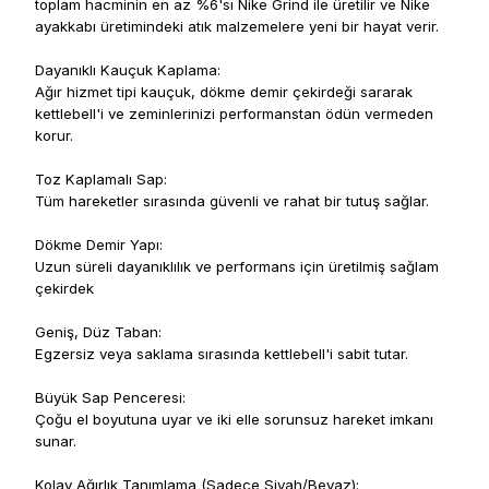
toplam hacminin en az %6'sı Nike Grind ile üretilir ve Nike
ayakkabı üretimindeki atık malzemelere yeni bir hayat verir.
Dayanıklı Kauçuk Kaplama:
Ağır hizmet tipi kauçuk, dökme demir çekirdeği sararak
kettlebell'i ve zeminlerinizi performanstan ödün vermeden
korur.
Toz Kaplamalı Sap:
Tüm hareketler sırasında güvenli ve rahat bir tutuş sağlar.
Dökme Demir Yapı:
Uzun süreli dayanıklılık ve performans için üretilmiş sağlam
çekirdek
Geniş, Düz Taban:
Egzersiz veya saklama sırasında kettlebell'i sabit tutar.
Büyük Sap Penceresi:
Çoğu el boyutuna uyar ve iki elle sorunsuz hareket imkanı
sunar.
Kolay Ağırlık Tanımlama (Sadece Siyah/Beyaz):