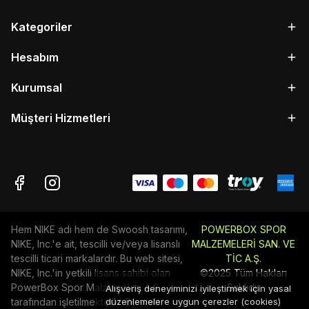
Kategoriler
Hesabım
Kurumsal
Müşteri Hizmetleri
Hem NIKE adı hem de Swoosh tasarımı,
POWERBOX SPOR
NIKE, Inc.'e ait, tescilli ve/veya lisanslı
MALZEMELERİ SAN. VE
tescilli ticari markalardır. Bu web sitesi,
TİC A.Ş.
NIKE, Inc.'in yetkili lisans sahibi olan
©2025 Tüm Hakları
PowerBox Spor Malzemeleri A.Ş
Saklıdır
Alışveriş deneyiminizi iyileştirmek için yasal
tarafından işletilmektedir. Bu web
düzenlemelere uygun çerezler (cookies)