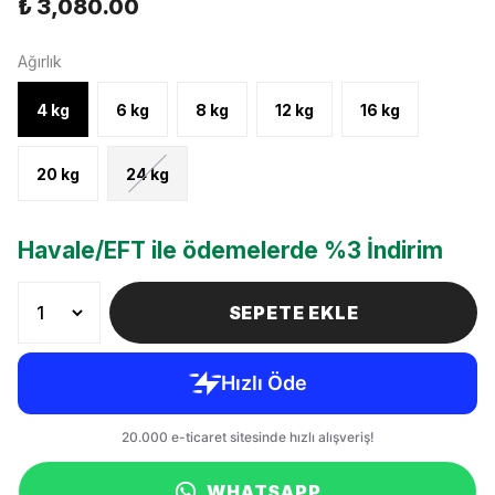
₺ 3,080.00
Ağırlık
4 kg
6 kg
8 kg
12 kg
16 kg
20 kg
24 kg
Havale/EFT ile ödemelerde %3 İndirim
SEPETE EKLE
WHATSAPP