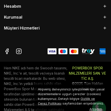
Hesabım
Kurumsal
Müşteri Hizmetleri
Hem NIKE adı hem de Swoosh tasarımı,
POWERBOX SPOR
NIKE, Inc.'e ait, tescilli ve/veya lisanslı
MALZEMELERİ SAN. VE
tescilli ticari markalardır. Bu web sitesi,
TİC A.Ş.
NIKE, Inc.'in yetkili lisans sahibi olan
©2025 Tüm Hakları
PowerBox Spor Malzemeleri A.Ş
Saklıdır
Alışveriş deneyiminizi iyileştirmek için yasal
tarafından işletilmektedir. Bu web
düzenlemelere uygun çerezler (cookies)
kullanıyoruz. Detaylı bilgiye
Gizlilik ve
sitesinde bulunan tüm ürünler lisans
Çerez Politikası
sayfamızdan erişebilirsiniz.
sahibi olan PowerBox Spor
Anladım
Malzemeleri A.Ş tarafından satılmakta